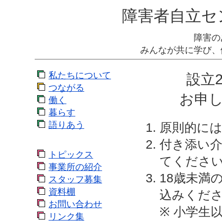
障害者自立セ
障害の
みんなが共に学び、
私たちについて
設立
つながる
お申
働く
暮らす
語りあう
原則的に
付き添い
トピックス
てくださ
事業所の紹介
18歳未満
スタッフ募集
資料棚
込みくだ
お問い合わせ
※ 小学生
リンク集