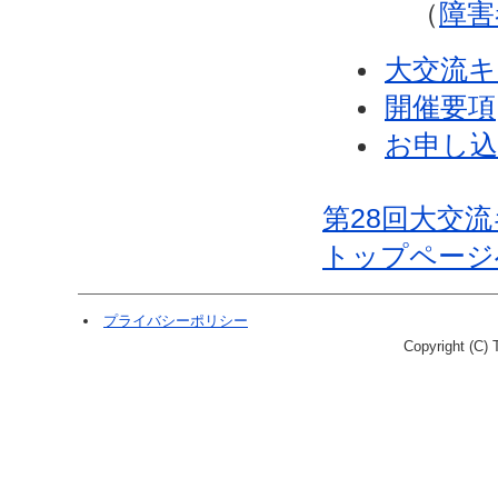
（
障害
大交流
開催要項
お申し
第28回大交
トップページ
プライバシーポリシー
Copyright (C) T