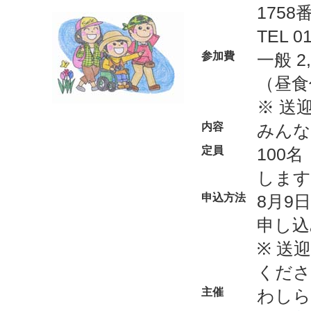
1758
TEL 01
参加費
一般 2
（昼食
※ 送
内容
みんな
定員
100
します
申込方法
8月9
申し込
※ 送
くださ
主催
わしら