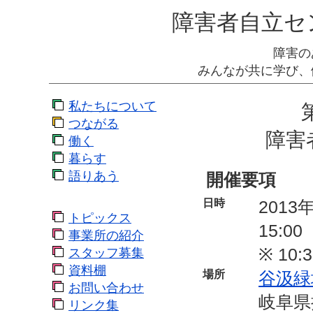
障害者自立セ
障害の
みんなが共に学び、
私たちについて
つながる
障害
働く
暮らす
語りあう
開催要項
日時
2013
トピックス
15:00
事業所の紹介
※ 1
スタッフ募集
資料棚
場所
谷汲緑
お問い合わせ
岐阜県
リンク集